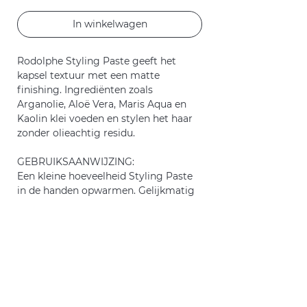
In winkelwagen
Rodolphe Styling Paste geeft het
kapsel textuur met een matte
finishing. Ingrediënten zoals
Arganolie, Aloë Vera, Maris Aqua en
Kaolin klei voeden en stylen het haar
zonder olieachtig residu.
GEBRUIKSAANWIJZING:
Een kleine hoeveelheid Styling Paste
in de handen opwarmen. Gelijkmatig
aanbrengen op droog haar. Styling
Paste kan ook gebruikt worden in
handdoekdroog haar (minder matte
finishing). Long lasting, medium hold.
DE BIO KAPPER
Certificeringen: ECOCERT &
Westland,Maasdijk,
COSMEBIO
Naaldwijk